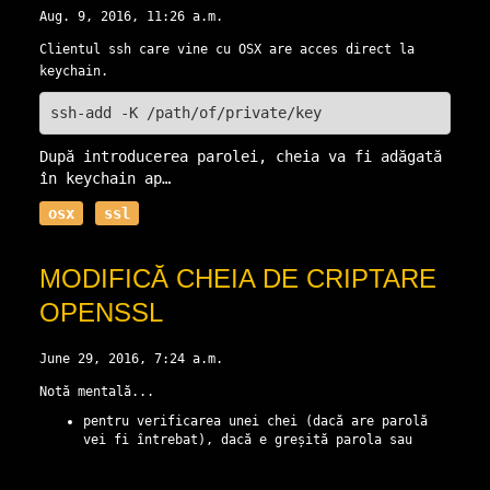
Aug. 9, 2016, 11:26 a.m.
Clientul ssh care vine cu OSX are acces direct la
keychain.
ssh-add
-K
După introducerea parolei, cheia va fi adăgată
în keychain ap…
osx
ssl
MODIFICĂ CHEIA DE CRIPTARE
OPENSSL
June 29, 2016, 7:24 a.m.
Notă mentală...
pentru verificarea unei chei (dacă are parolă
vei fi întrebat), dacă e greșită parola sau
fișierul este coruptă o să obții un mesaj de
eroar…