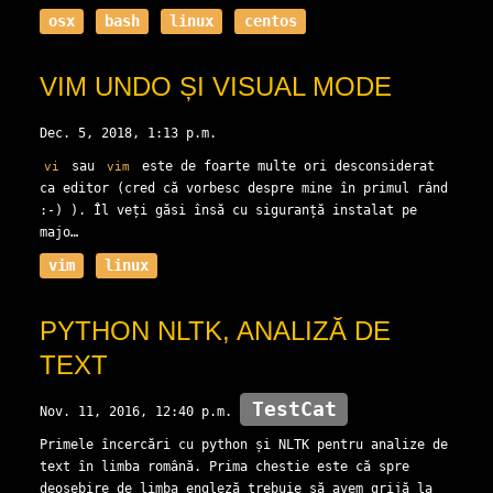
osx
bash
linux
centos
VIM UNDO ȘI VISUAL MODE
Dec. 5, 2018, 1:13 p.m.
sau
este de foarte multe ori desconsiderat
vi
vim
ca editor (cred că vorbesc despre mine în primul rând
:-) ). Îl veți găsi însă cu siguranță instalat pe
majo…
vim
linux
PYTHON NLTK, ANALIZĂ DE
TEXT
TestCat
Nov. 11, 2016, 12:40 p.m.
Primele încercări cu python și NLTK pentru analize de
text în limba română. Prima chestie este că spre
deosebire de limba engleză trebuie să avem grijă la