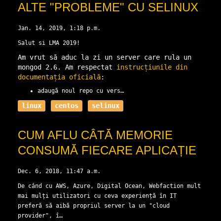
ALTE "PROBLEME" CU SELINUX
Jan. 14, 2019, 1:18 p.m.
Salut si LMA 2019!
Am vrut să aduc la zi un server care rula un
mongod 2.6. Am respectat
instrucțiunile din
documentația oficială
:
adaugă noul repo cu vers…
linux
centos
selinux
CUM AFLU CÂTĂ MEMORIE
CONSUMĂ FIECARE APLICAȚIE
Dec. 6, 2018, 11:47 a.m.
De când cu AWS, Azure, Digital Ocean, Webfaction mult
mai mulți utilizatori cu ceva experiență în IT
preferă să aibă propriul server la un "cloud
provider", î…